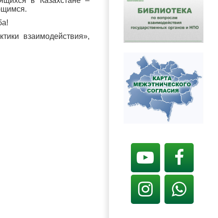
ящихся в Казахстане –
ющимся.
ба!
тики взаимодействия»,