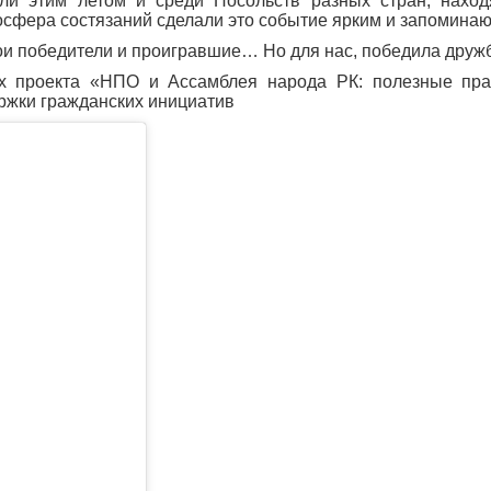
ли этим летом и среди Посольств разных стран, наход
осфера состязаний сделали это событие ярким и запомина
вои победители и проигравшие… Но для нас, победила друж
проекта «НПО и Ассамблея народа РК: полезные прак
ержки гражданских инициатив