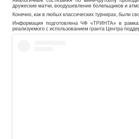
Аналогичные состязания по мини-футболу проходи
дружеские матчи, воодушевление болельщиков и атм
Конечно, как в любых классических турнирах, были с
Информация подготовлена ЧФ «ТРИНТА» в рамках 
реализуемого с использованием гранта Центра подд