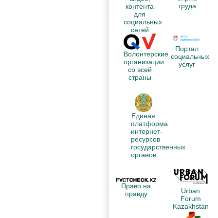
труда
контента
для
социальных
сетей
Портал
Волонтерские
социальных
организации
услуг
со всей
страны
Единая
платформа
интернет-
ресурсов
государственных
органов
Право на
Urban
правду
Forum
Kazakhstan