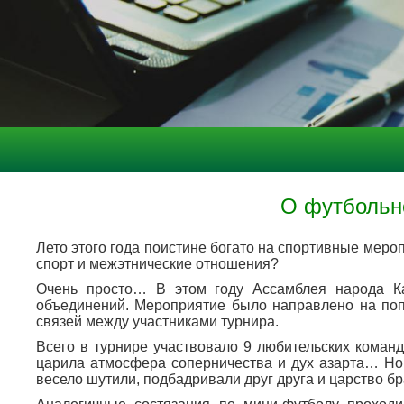
О футбольно
Лето этого года поистине богато на спортивные мер
спорт и межэтнические отношения?
Очень просто… В этом году Ассамблея народа Ка
объединений. Мероприятие было направлено на поп
связей между участниками турнира.
Всего в турнире участвовало 9 любительских команд
царила атмосфера соперничества и дух азарта… Но 
весело шутили, подбадривали друг друга и царство б