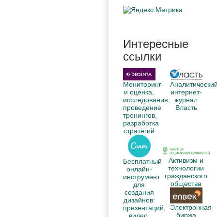
Интересные
ссылки
Аналитически
Мониторинг
интернет-
и оценка,
журнал
исследования,
Власть
проведение
тренингов,
разработка
стратегий
Активизм и
Бесплатный
технологии
онлайн-
гражданского
инструмент
общества
для
создания
дизайнов:
Электронная
презентаций,
биржа
видео,