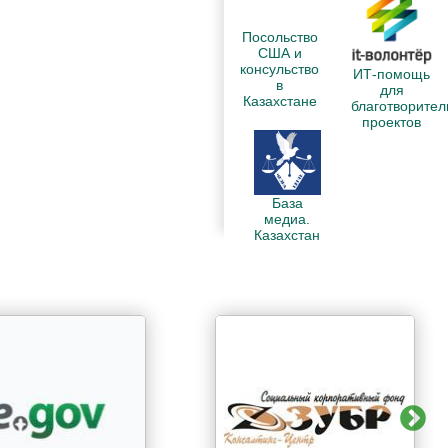
Посольство
США и
консульство
ИТ-помощь
в
для
Казахстане
благотворите
проектов
База
медиа.
Казахстан
N