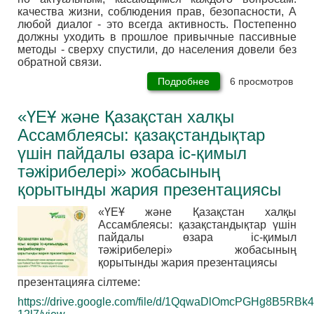
качества жизни, соблюдения прав, безопасности, А
любой диалог - это всегда активность. Постепенно
должны уходить в прошлое привычные пассивные
методы - сверху спустили, до населения довели без
обратной связи.
Подробнее
о
6 просмотров
Видеоинструкция
по
«ҮЕҰ және Қазақстан халқы
форматам
мероприятий
Ассамблеясы: қазақстандықтар
на
YouTube-
үшін пайдалы өзара іс-қимыл
канале
тәжірибелері» жобасының
ТРИНТА
ЧФ
қорытынды жария презентациясы
«ҮЕҰ және Қазақстан халқы
Ассамблеясы: қазақстандықтар үшін
пайдалы өзара іс-қимыл
тәжірибелері» жобасының
қорытынды жария презентациясы
презентацияға сілтеме:
https://drive.google.com/file/d/1QqwaDlOmcPGHg8B5RBk