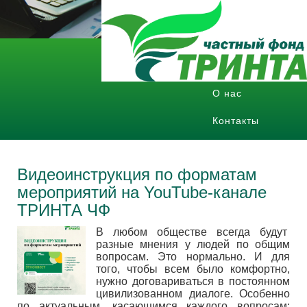
Главная
Публичные
отчеты
Публичные отчеты
О нас
О нас
Контакты
Контакты
8 (7232) 700-416
info@fipro.kz
Видеоинструкция по форматам
понедельник - пятница с
мероприятий на YouTube-канале
9.00 до 18.00
ТРИНТА ЧФ
В любом обществе всегда будут
разные мнения у людей по общим
вопросам. Это нормально. И для
того, чтобы всем было комфортно,
нужно договариваться в постоянном
цивилизованном диалоге. Особенно
по актуальным, касающимся каждого вопросам: