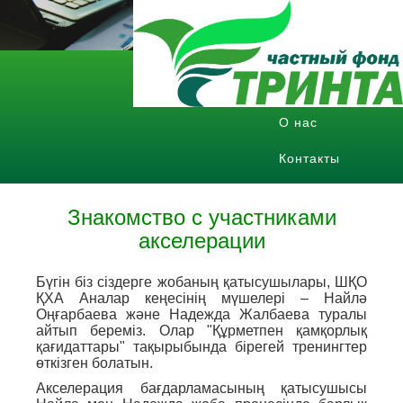
Главная
Публичные
отчеты
Публичные отчеты
О нас
О нас
Контакты
Контакты
8 (7232) 700-416
info@fipro.kz
Знакомство с участниками
понедельник - пятница с
акселерации
9.00 до 18.00
Бүгін біз сіздерге жобаның қатысушылары, ШҚО
ҚХА Аналар кеңесінің мүшелері – Найлә
Оңғарбаева және Надежда Жалбаева туралы
айтып береміз. Олар "Құрметпен қамқорлық
қағидаттары" тақырыбында бірегей тренингтер
өткізген болатын.
Акселерация бағдарламасының қатысушысы