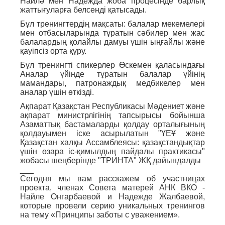
Найлә мен Надежда жоба процесінде барлық
жаттығуларға белсенді қатысады.
Бұл тренингтердің мақсаты: балалар мекемелері
мен отбасыларында тұратын сәбилер мен жас
балалардың қолайлы дамуы үшін ыңғайлы және
қауіпсіз орта құру.
Бұл тренингті спикерлер Өскемен қаласындағы
Аналар үйінде тұратын балалар үйінің
мамандары, патронаждық медбикелер мен
аналар үшін өткізді.
Ақпарат Қазақстан Республикасы Мәдениет және
ақпарат министрлігінің тапсырысы бойынша
Азаматтық бастамаларды қолдау орталығының
қолдауымен іске асырылатын "ҮЕҰ және
Қазақстан халқы Ассамблеясы: қазақстандықтар
үшін өзара іс-қимылдың пайдалы практикасы"
жобасы шеңберінде "ТРИНТА" ЖҚ дайындалды
___
Сегодня мы вам расскажем об участницах
проекта, членах Совета матерей АНК ВКО -
Найле Онгарбаевой и Надежде Жалбаевой,
которые провели серию уникальных тренингов
на тему «Принципы заботы с уважением».