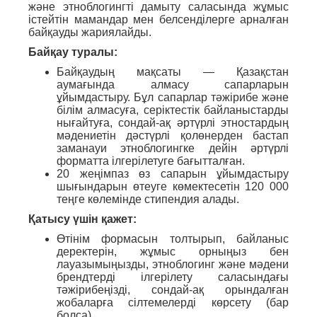
және этноблогингті дамыту саласында жұмыс
істейтін мамандар мен белсенділерге арналған
байқауды жариялайды.
Байқау туралы:
Байқаудың мақсаты — Қазақстан
аумағында алмасу сапарларын
ұйымдастыру. Бұл сапарлар тәжірибе және
білім алмасуға, серіктестік байланыстарды
нығайтуға, сондай-ақ әртүрлі этностардың
мәдениетін дәстүрлі қолөнерден бастап
заманауи этноблогингке дейін әртүрлі
форматта ілгерілетуге бағытталған.
20 жеңімпаз өз сапарын ұйымдастыру
шығындарын өтеуге көмектесетін 120 000
теңге көлемінде стипендия алады.
Қатысу үшін қажет:
Өтінім формасын толтырып, байланыс
деректерін, жұмыс орныңыз бен
лауазымыңызды, этноблогинг және мәдени
брендтерді ілгерілету саласындағы
тәжірибеңізді, сондай-ақ орындалған
жобаларға сілтемелерді көрсету (бар
болса).