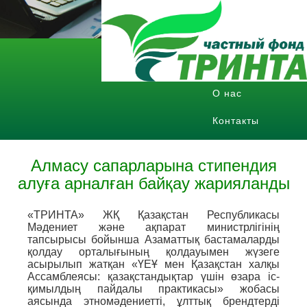
Главная
Публичные
отчеты
Публичные отчеты
О нас
О нас
Контакты
Контакты
8 (7232) 700-416
info@fipro.kz
Алмасу сапарларына стипендия
понедельник - пятница с
алуға арналған байқау жарияланды
9.00 до 18.00
«ТРИНТА» ЖҚ Қазақстан Республикасы
Мәдениет және ақпарат министрлігінің
тапсырысы бойынша Азаматтық бастамаларды
қолдау орталығының қолдауымен жүзеге
асырылып жатқан «ҮЕҰ мен Қазақстан халқы
Ассамблеясы: қазақстандықтар үшін өзара іс-
қимылдың пайдалы практикасы» жобасы
аясында этномәдениетті, ұлттық брендтерді