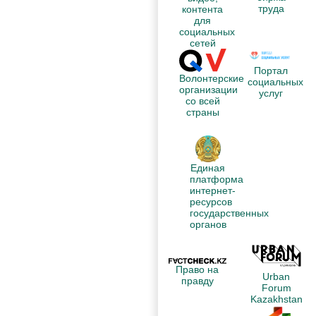
труда
контента
для
социальных
сетей
Портал
Волонтерские
социальных
организации
услуг
со всей
страны
Единая
платформа
интернет-
ресурсов
государственных
органов
Право на
Urban
правду
Forum
Kazakhstan