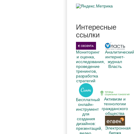
Интересные
ссылки
Аналитически
Мониторинг
интернет-
и оценка,
журнал
исследования,
Власть
проведение
тренингов,
разработка
стратегий
Активизм и
Бесплатный
технологии
онлайн-
гражданского
инструмент
общества
для
создания
дизайнов:
Электронная
презентаций,
биржа
видео,