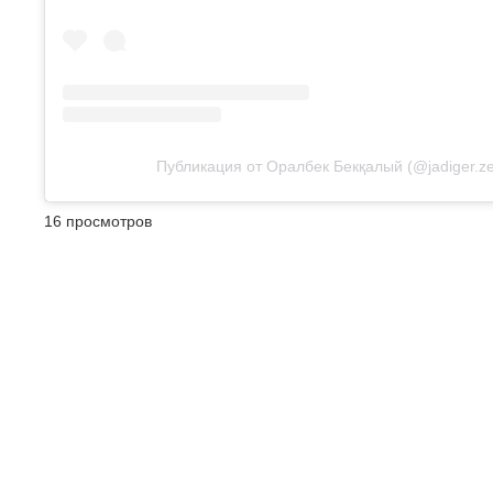
Публикация от Оралбек Бекқалый (@jadiger.ze
16 просмотров