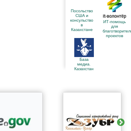
Посольство
США и
консульство
ИТ-помощь
в
для
Казахстане
благотворите
проектов
База
медиа.
Казахстан
N