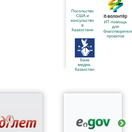
Посольство
США и
консульство
ИТ-помощь
в
для
Казахстане
благотворите
проектов
База
медиа.
Казахстан
N