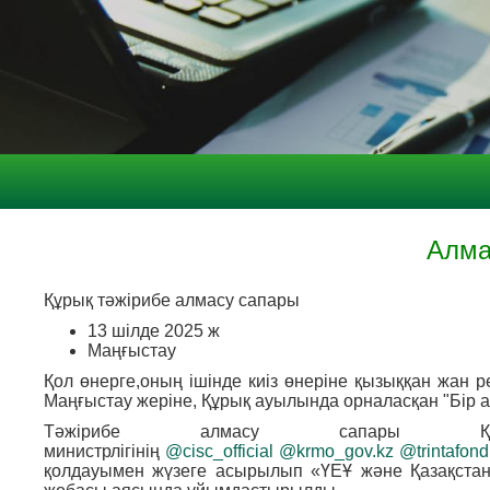
Алма
Құрық тәжірибе алмасу сапары
13 шілде 2025 ж
Маңғыстау
Қол өнерге,оның ішінде киіз өнеріне қызыққан жан 
Маңғыстау жеріне, Құрық ауылында орналасқан "Бір а
Тәжірибе алмасу сапары Қаз
министрлігінің
@cisc_official
@krmo_gov.kz
@trintafond
қолдауымен жүзеге асырылып «ҮЕҰ және Қазақстан 