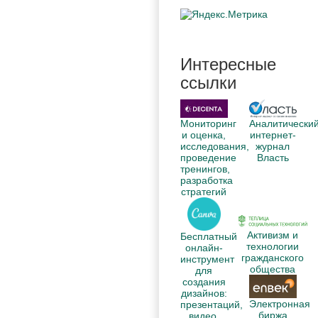
Интересные
ссылки
Аналитически
Мониторинг
интернет-
и оценка,
журнал
исследования,
Власть
проведение
тренингов,
разработка
стратегий
Активизм и
Бесплатный
технологии
онлайн-
гражданского
инструмент
общества
для
создания
дизайнов:
Электронная
презентаций,
биржа
видео,