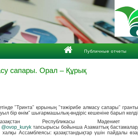
Публичные отчеты
су сапары. Орал – Құрық
ретінде "Тринта" қорының "тәжірибе алмасу сапары" грант
уыл бір өнім" шығармашылық-өндіріс кешеніне барып келді
ақстан Республикасы Мәдениет 
@ovop_kuryk
тапсырысы бойынша Азаматтық бастамалар
халқы Ассамблеясы: қазақстандықтар үшін пайдалы өзар