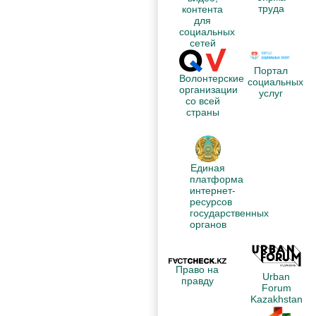
труда
контента
для
социальных
сетей
Портал
Волонтерские
социальных
организации
услуг
со всей
страны
Единая
платформа
интернет-
ресурсов
государственных
органов
Право на
Urban
правду
Forum
Kazakhstan