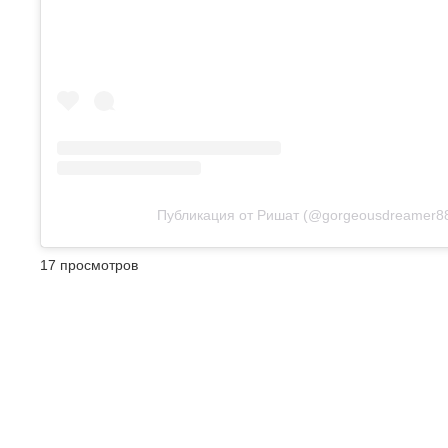
Публикация от Ришат (@gorgeousdreamer8
17 просмотров