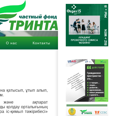
О нас
Контакты
hover
ына қатысып, ұтып алып,
м.
және ақпарат
ды қолдау орталығының
а іс-қимыл тәжірибесі»