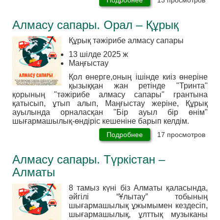
ЭтноGame.
Атырау
Алмасу сапары. Орал – Құрық
Құрық тәжірибе алмасу сапары
13 шілде 2025 ж
Маңғыстау
Қол өнерге,оның ішінде киіз өнеріне
қызыққан жан ретінде "Тринта"
қорының "тәжірибе алмасу сапары" грантына
қатысып, ұтып алып, Маңғыстау жеріне, Құрық
ауылында орналасқан "Бір ауыл бір өнім"
шығармашылық-өндіріс кешеніне барып келдім.
Подробнее
о
17 просмотров
Алмасу
сапары.
Алмасу сапары. Түркістан –
Орал
–
Алматы
Құрық
8 тамыз күні біз Алматы қаласында,
әйгілі “Ұлытау” тобының
шығармашылық ұжымымен кездесіп,
шығармашылық, ұлттық музыканы