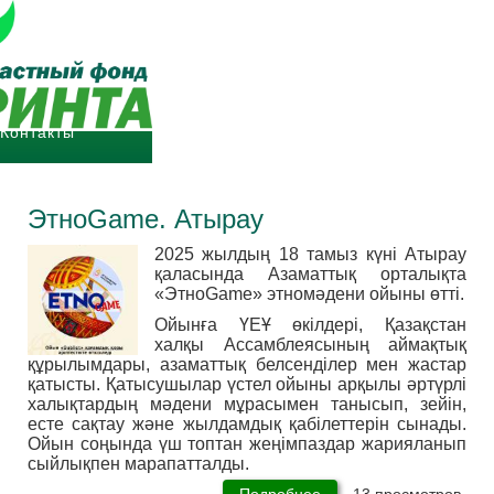
Главная
Публичные отчеты
Публичные
О нас
отчеты
О нас
Контакты
Контакты
8 (7232) 700-416
ЭтноGame. Атырау
info@fipro.kz
2025 жылдың 18 тамыз күні Атырау
қаласында Азаматтық орталықта
понедельник - пятница с
«ЭтноGame» этномәдени ойыны өтті.
9.00 до 18.00
Ойынға ҮЕҰ өкілдері, Қазақстан
халқы Ассамблеясының аймақтық
құрылымдары, азаматтық белсенділер мен жастар
қатысты. Қатысушылар үстел ойыны арқылы әртүрлі
халықтардың мәдени мұрасымен танысып, зейін,
есте сақтау және жылдамдық қабілеттерін сынады.
Ойын соңында үш топтан жеңімпаздар жарияланып
сыйлықпен марапатталды.
Подробнее
о
13 просмотров